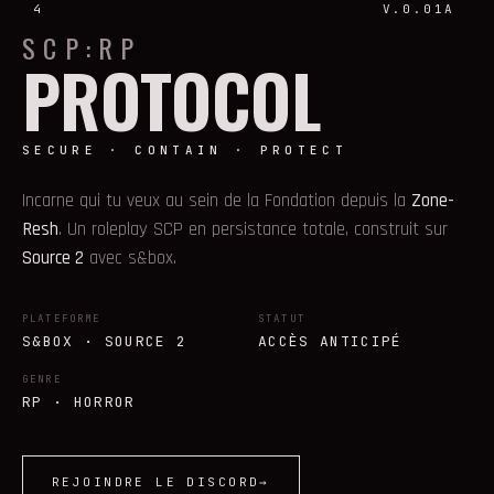
4
V.0.01A
SCP:RP
PROTOCOL
SECURE · CONTAIN · PROTECT
Incarne qui tu veux au sein de la Fondation depuis la
Zone-
Resh
. Un roleplay SCP en persistance totale, construit sur
Source 2
avec s&box.
PLATEFORME
STATUT
S&BOX · SOURCE 2
ACCÈS ANTICIPÉ
GENRE
RP · HORROR
REJOINDRE LE DISCORD
→