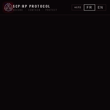
SCP:RP PROTOCOL
FR
EN
AMB
SECURE · CONTAIN · PROTECT