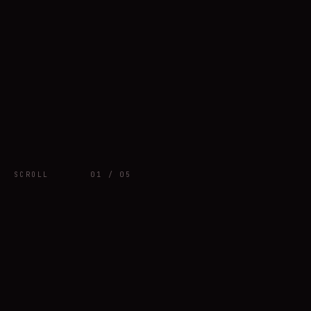
SCROLL
01 / 05
SECTION 01 —
DOSSIER
LE
PROJET
PROTOCOL